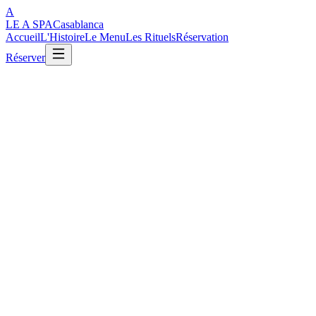
A
LE A SPA
Casablanca
Accueil
L'Histoire
Le Menu
Les Rituels
Réservation
Réserver