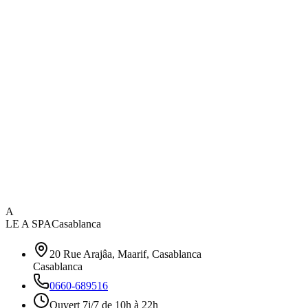
A
LE A SPA
Casablanca
20 Rue Arajâa, Maarif, Casablanca
Casablanca
0660-689516
Ouvert 7j/7 de 10h à 22h