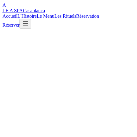
A
LE A SPA
Casablanca
Accueil
L'Histoire
Le Menu
Les Rituels
Réservation
Réserver